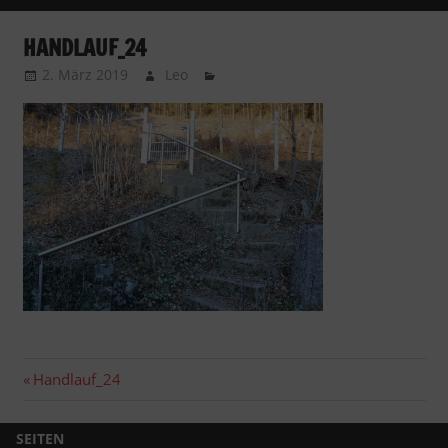
HANDLAUF_24
2. März 2019
Leo
Beitragsnavigation
Vorheriger
Handlauf_24
Beitrag:
SEITEN