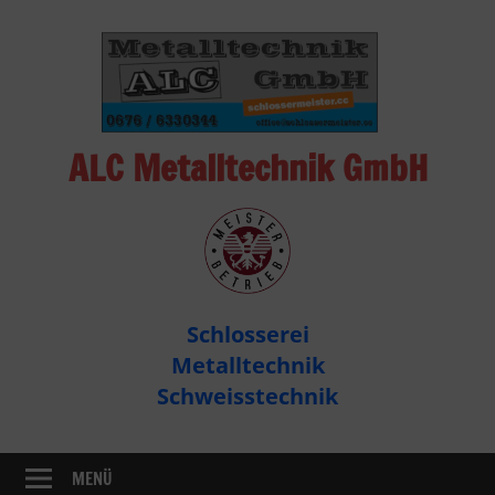
Zum
Inhalt
springen
ALC Metalltechnik GmbH
ALC
Metalltechnik
GmbH
Schlosserei
Metalltechnik
Schlosserei
Montagen
Metalltechnik
Schweisstechnik
MENÜ